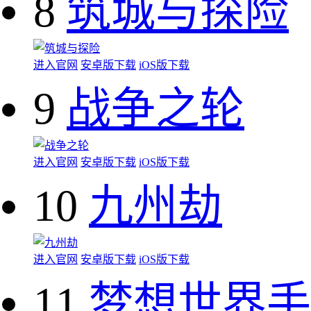
8
筑城与探险
进入官网
安卓版下载
iOS版下载
9
战争之轮
进入官网
安卓版下载
iOS版下载
10
九州劫
进入官网
安卓版下载
iOS版下载
11
梦想世界手