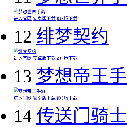
进入官网
安卓版下载
iOS版下载
12
绯梦契约
进入官网
安卓版下载
iOS版下载
13
梦想帝王手
进入官网
安卓版下载
iOS版下载
14
传送门骑士