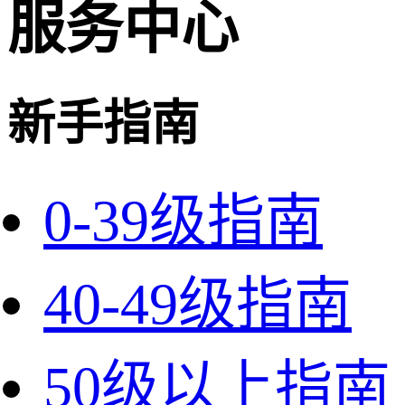
服务中心
新手指南
0-39级指南
40-49级指南
50级以上指南