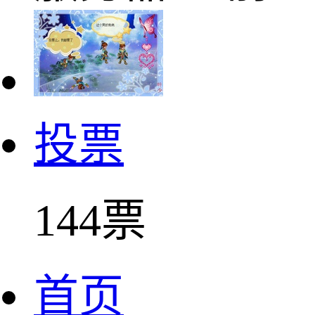
投票
144
票
首页