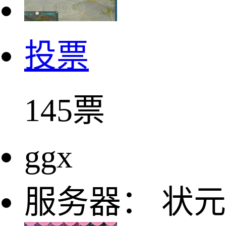
投票
145
票
ggx
服务器：
状元