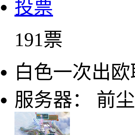
投票
191
票
白色一次出欧
服务器：
前尘