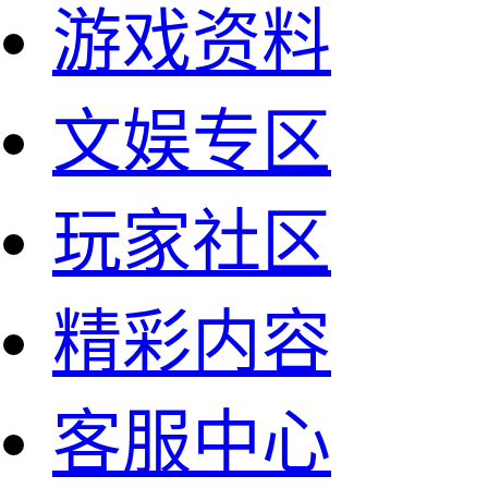
游戏资料
文娱专区
玩家社区
精彩内容
客服中心