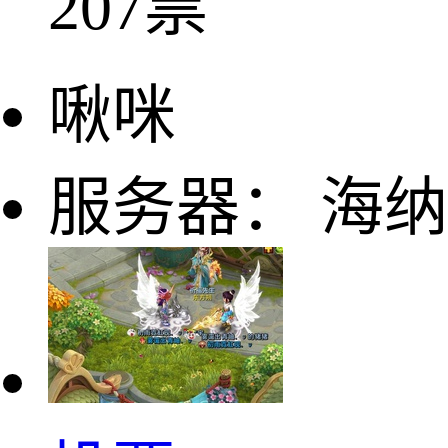
207
票
啾咪
服务器：
海纳