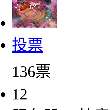
投票
136
票
12