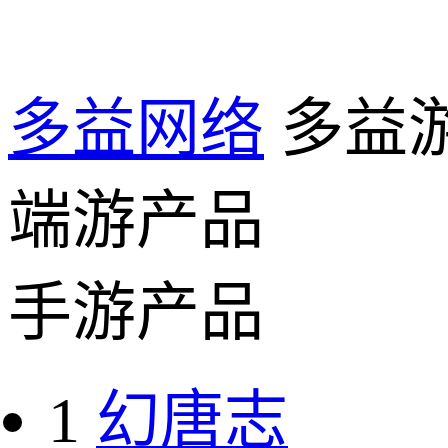
多益网络
多益
端游产品
手游产品
1
幻唐志