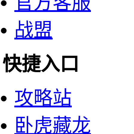
官方客服
战盟
快捷入口
攻略站
卧虎藏龙