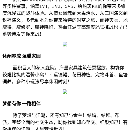
等多种赛事，涵盖1V1，3V3，5V5，给热衷PK的你带来多维
度沉浸式的战斗体验。从倩女幽魂到大禹治水，从三国演义到
封神演义，多元副本为你带来独特的时空之旅，而神天兵，地
魔将，魔修罗，魔神降临，热血江湖等高难度PVE挑战也早已
蓄势待发等你来战！
休闲养成 温馨家园
面积巨大的私人庭院，海量家具建筑任意摆放，构筑你
较难比拟的温馨小窝！幸运锦鲤、花田种植、宠物斗兽、鱼塘
饲养，多种小玩法尽享休闲时刻！
梦想有你 一路相伴
除了梦想与江湖，还有知己与金兰！结婚、结拜、帮
派，完整全面的社交生态，助你找到知心至交、红颜知己！有
你相伴的江湖，才是梦想世界！