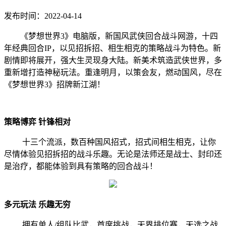
发布时间：2022-04-14
《梦想世界3》电脑版，新国风武侠回合战斗网游，十四
年经典回合IP，以见招拆招、相生相克的策略战斗为特色。新
剧情即将展开，强大生灵现身大陆。新美术筑造武侠世界，多
重新增打造神秘玩法。重逢明月，以策会友，燃动国风，尽在
《梦想世界3》招牌新江湖！
策略博弈 针锋相对
十三个流派，数百种国风招式，招式间相生相克，让你
尽情体验见招拆招的战斗乐趣。无论是法师还是战士、封印还
是治疗，都能体验到具有策略的回合战斗！
多元玩法 乐趣无穷
拥有单人/组队比武，首席挑战，天界排位赛，天选之战