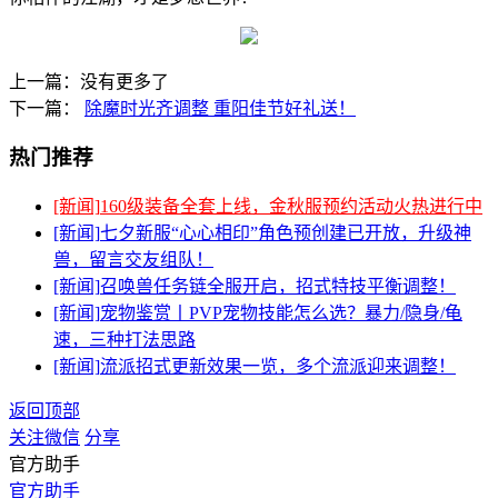
上一篇：没有更多了
下一篇：
除魔时光齐调整 重阳佳节好礼送！
热门推荐
[新闻]
160级装备全套上线，金秋服预约活动火热进行中
[新闻]
七夕新服“心心相印”角色预创建已开放，升级神
兽，留言交友组队！
[新闻]
召唤兽任务链全服开启，招式特技平衡调整！
[新闻]
宠物鉴赏丨PVP宠物技能怎么选？暴力/隐身/龟
速，三种打法思路
[新闻]
流派招式更新效果一览，多个流派迎来调整！
返回顶部
关注微信
分享
官方助手
官方助手