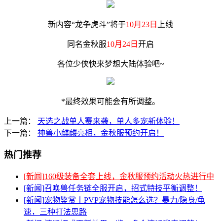
新内容“龙争虎斗”将于
10月23日
上线
同名金秋服
10月24日
开启
各位少侠快来梦想大陆体验吧~
*最终效果可能会有所调整。
上一篇：
天选之战单人赛来袭，单人多宠新体验！
下一篇：
神兽小麒麟亮相，金秋服预约开启！
热门推荐
[新闻]
160级装备全套上线，金秋服预约活动火热进行中
[新闻]
召唤兽任务链全服开启，招式特技平衡调整！
[新闻]
宠物鉴赏丨PVP宠物技能怎么选？暴力/隐身/龟
速，三种打法思路