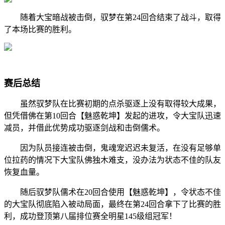
随着大宝暗战被击倒，驭梦在第24回合结束了战斗，取得
了本场比赛的胜利。
赛后总结
虽然驭梦队在比赛初期的点杀驱逐上没有取得较大成果，
但凭借佛在第10回合【魅惑乾坤】发起的进攻，令大宝队迅速
减员，并借此优势成功驱逐剑战和击倒儒术。
因为队员接连被击倒，鬼魂宠迟迟未复活，在没有足够单
位拉药的情况下大宝队佛独木难支，没办法为状态不佳的队友
恢复血量。
随后驭梦队儒术在20回合使用【魅惑乾坤】，令状态不佳
的大宝队彻底陷入被动局面，最终在第24回合拿下了比赛的胜
利，成功登顶第八届排位赛全明星145级组冠军！