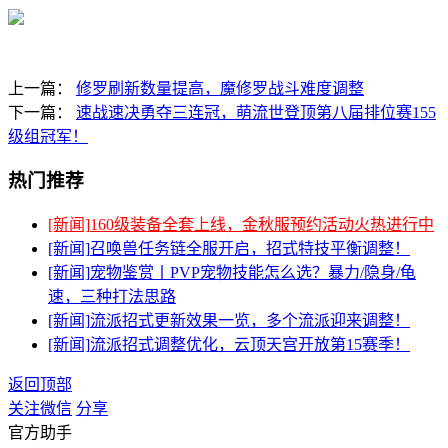
上一篇：
修罗刷新数量提高，魔修罗战斗难度调整
下一篇：
速战速决勇夺三连冠，萌流世登顶第八届排位赛155
级组冠军！
热门推荐
[新闻]
160级装备全套上线，金秋服预约活动火热进行中
[新闻]
召唤兽任务链全服开启，招式特技平衡调整！
[新闻]
宠物鉴赏丨PVP宠物技能怎么选？暴力/隐身/龟
速，三种打法思路
[新闻]
流派招式更新效果一览，多个流派迎来调整！
[新闻]
流派招式调整优化，云顶天宫开放第15赛季！
返回顶部
关注微信
分享
官方助手