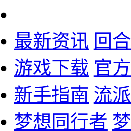
最新资讯
回合
游戏下载
官方
新手指南
流派
梦想同行者
梦