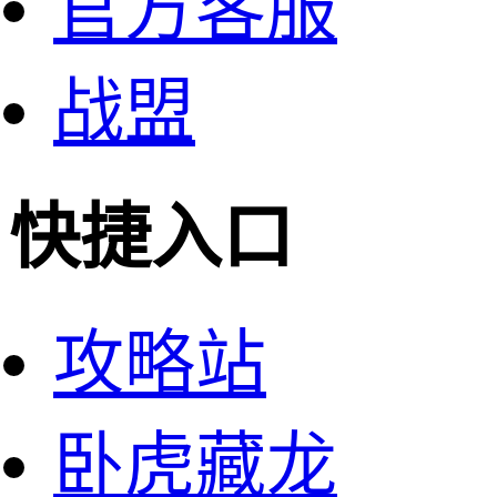
官方客服
战盟
快捷入口
攻略站
卧虎藏龙