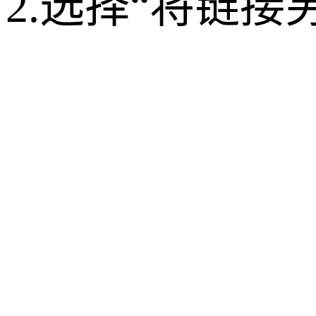
2.选择“将链接