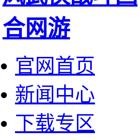
官网首页
新闻中心
下载专区