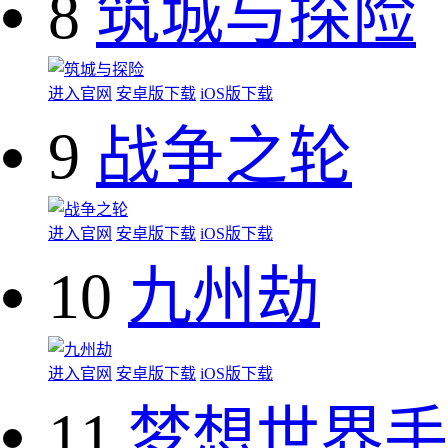
8
筑城与探险
进入官网
安卓版下载
iOS版下载
9
战争之轮
进入官网
安卓版下载
iOS版下载
10
九州劫
进入官网
安卓版下载
iOS版下载
11
梦想世界手