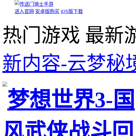
进入官网
安卓版购买
iOS版下载
热门游戏
最新
新内容-云梦秘