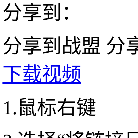
分享到：
分享到战盟
分
下载视频
1.鼠标右键