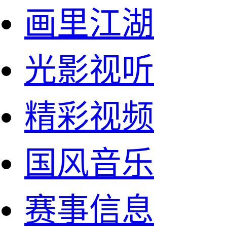
画里江湖
光影视听
精彩视频
国风音乐
赛事信息