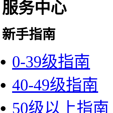
服务中心
新手指南
0-39级指南
40-49级指南
50级以上指南