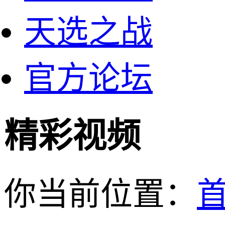
天选之战
官方论坛
精彩视频
你当前位置：