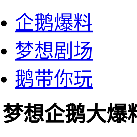
企鹅爆料
梦想剧场
鹅带你玩
梦想企鹅大爆