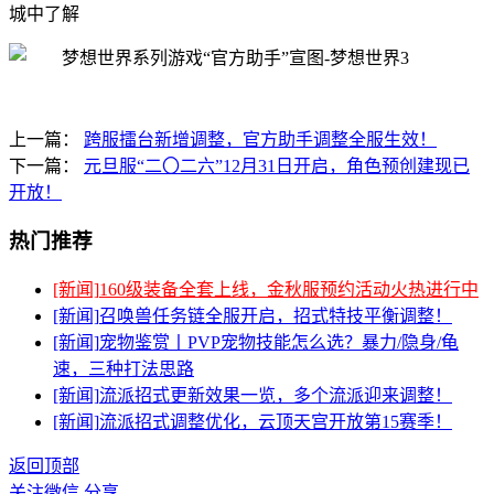
城中了解
上一篇：
跨服擂台新增调整，官方助手调整全服生效！
下一篇：
元旦服“二〇二六”12月31日开启，角色预创建现已
开放！
热门推荐
[新闻]
160级装备全套上线，金秋服预约活动火热进行中
[新闻]
召唤兽任务链全服开启，招式特技平衡调整！
[新闻]
宠物鉴赏丨PVP宠物技能怎么选？暴力/隐身/龟
速，三种打法思路
[新闻]
流派招式更新效果一览，多个流派迎来调整！
[新闻]
流派招式调整优化，云顶天宫开放第15赛季！
返回顶部
关注微信
分享