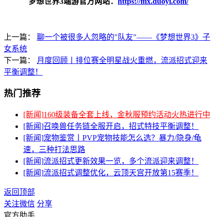
梦想世界3端游官方网站：
https://mx.duoyi.com/
上一篇：
聊一个被很多人忽略的"队友"——《梦想世界3》子
女系统
下一篇：
月度回顾丨排位赛全明星战火重燃，流派招式迎来
平衡调整！
热门推荐
[新闻]
160级装备全套上线，金秋服预约活动火热进行中
[新闻]
召唤兽任务链全服开启，招式特技平衡调整！
[新闻]
宠物鉴赏丨PVP宠物技能怎么选？暴力/隐身/龟
速，三种打法思路
[新闻]
流派招式更新效果一览，多个流派迎来调整！
[新闻]
流派招式调整优化，云顶天宫开放第15赛季！
返回顶部
关注微信
分享
官方助手